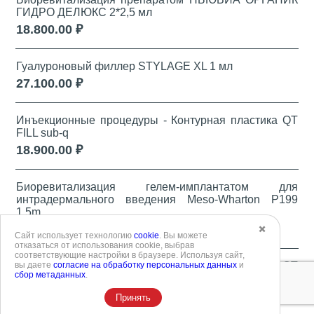
ГИДРО ДЕЛЮКС 2*2,5 мл
18.800.00 ₽
Гуалуроновый филлер STYLAGE XL 1 мл
27.100.00 ₽
Инъекционные процедуры - Контурная пластика QT
FILL sub-q
18.900.00 ₽
Биоревитализация гелем-имплантатом для
интрадермального введения Meso-Wharton P199
1,5m
16.800.00 ₽
✖️
Сайт использует технологию
cookie
. Вы можете
отказаться от использования cookie, выбрав
соответствующие настройки в браузере. Используя сайт,
вы даете
согласие на обработку персональных данных
и
Инъекционные процедуры - Контурная пластика QT
сбор метаданных
.
FILL deep
18.900.00 ₽
Принять