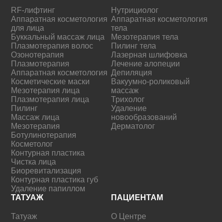
RF-лифтинг
Нутрициолог
Аппаратная косметология
Аппаратная косметология
для лица
тела
Буккальный массаж лица
Мезотерапия тела
Плазмотерапия волос
Пилинг тела
Озонотерапия
Лазерная шлифовка
Плазмотерапия
Лечение алопеции
Аппаратная косметология
Депиляция
Косметические маски
Вакуумно-роликовый
Мезотерапия лица
массаж
Плазмотерапия лица
Трихолог
Пилинг
Удаление
Массаж лица
новообразований
Мезотерапия
Дерматолог
Ботулинотерапия
Косметолог
Контурная пластика
Чистка лица
Биоревитализация
Контурная пластика губ
Удаление папиллом
ТАТУАЖ
ПАЦИЕНТАМ
Татуаж
О Центре